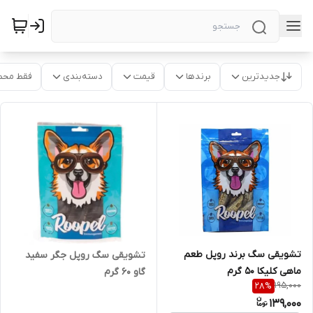
جدیدترین
برندها
قیمت
دسته‌بندی
فقط محص
تشویقی سگ برند روپل طعم
تشویقی سگ روپل جگر سفید
ماهی کلیکا 50 گرم
گاو 60 گرم
195,000
28
%
139,000