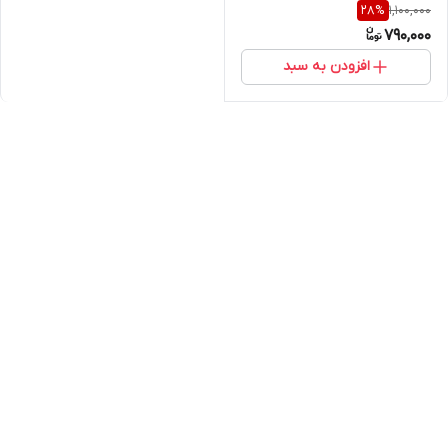
1,100,000
28
%
790,000
افزودن به سبد