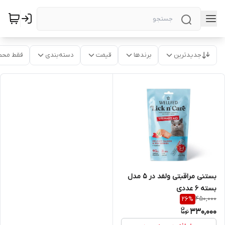
جدیدترین
برندها
قیمت
دسته‌بندی
فقط محص
بستنی مراقبتی ولفد در ۵ مدل
بسته ۶ عددی
450,000
26
%
330,000