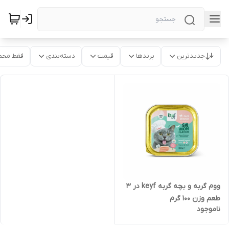
جدیدترین
برندها
قیمت
دسته‌بندی
فقط محص
ووم گربه و بچه گربه keyf در 3
طعم وزن 100 گرم
ناموجود