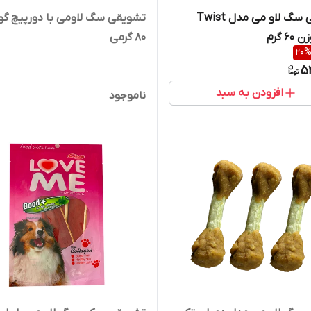
تشویقی سگ لاو می مدل Twist
تشویقی سگ لاومی با دورپیچ گ
80 گرمی
20
5
افزودن به سبد
ناموجود