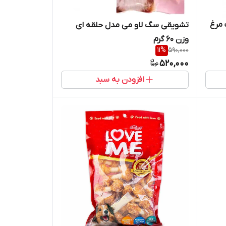
مرغ
تشویقی سگ لاو می مدل حلقه ای
وزن 60 گرم
11
%
590,000
520,000
افزودن به سبد