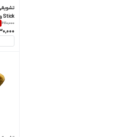
Stick وزن 60 گرم
%
670,000
30,000