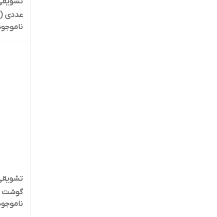
تشویقی
عددی ( 
ناموجود
تشویقی 
گوشت مرغ 
ناموجود