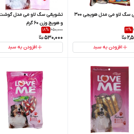
تشویقی سگ لاو می مدل هویجی 300
تشویقی سگ لاو می مدل گوشت 
و هویج وزن 60 گرم
18
%
650,000
21
%
530,000
2,
افزودن به سبد
افزودن به سبد