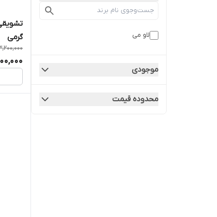
لاو می
گرمی
3,200,000
500,000
موجودی
محدوده قیمت