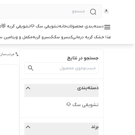
دسته‌بندی محصولات
خانه
تشویقی سگ 🐶
تشویقی گربه 😻
غ
غذا خشک گربه درمانی
کنسرو سگ
کنسرو گربه
مکمل و ویتامین 
مرتب‌سازی
جستجو در نتایج
دسته‌بندی
تشویقی سگ 🐶
برند