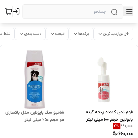
پربازدیدترین
برندها
قیمت
دسته‌بندی
فقط م
فوم تمیز کننده پنجه گربه
شامپو سگ بایولاین مدل پاکسازی
بایولاین حجم 100 میلی لیتر
مو حجم 250 میلی لیتر
690,000
4
%
660,000