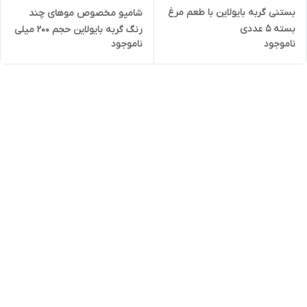
بستنی گربه بایولاین با طعم مرغ
شامپو مخصوص موهای چند
بسته 5 عددی
رنگ گربه بایولاین حجم 200 میلی
ناموجود
ناموجود
لیتر