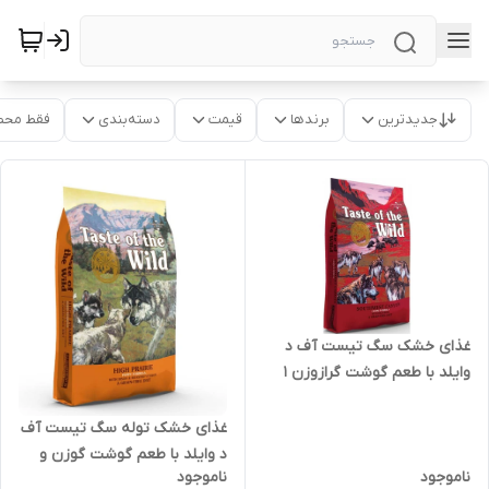
جدیدترین
برندها
قیمت
دسته‌بندی
فقط محص
غذای خشک سگ تیست آف د
وایلد با طعم گوشت گرازوزن 1
کیلوگرم ( بسته بندی در زیپ
کیپ پت شاپ لئو )
غذای خشک توله سگ تیست آف
د وایلد با طعم گوشت گوزن و
ناموجود
ناموجود
بوفالو ( بدون غلات ) وزن 2.27