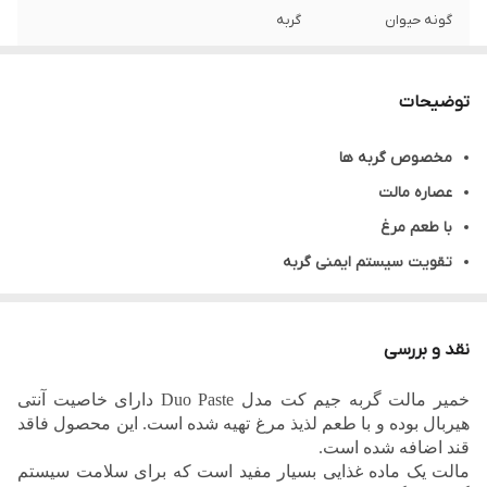
گونه حیوان
گربه
محصول کشور
آلمان
توضیحات
وزن هر عدد
50 گرم
مخصوص گربه ها
نوع خوراک
مالت و مولتی ویتامین
عصاره مالت
برند
جیم کت
با طعم مرغ
تقویت سیستم ایمنی گربه
بدون مواد افزودنی
تسهیل دفع موهای بلعیده شده
نقد و بررسی
جلوگیری از تشکیل گلوله های مویی
خمیر مالت گربه جیم کت مدل Duo Paste دارای خاصیت آنتی
ساخت کشور آلمان
هیربال بوده و با طعم لذیذ مرغ تهیه شده است. این محصول فاقد
قند اضافه شده است.
مالت یک ماده غذایی بسیار مفید است که برای سلامت سیستم