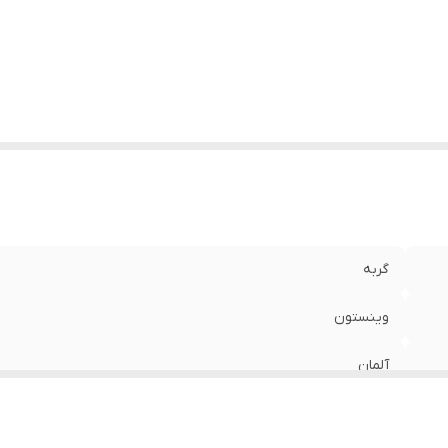
گربه
وینستون
آلمان
100 گرم