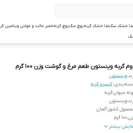
ذا خشک سگ
غذا خشک گربه
پوچ سگ
پوچ گربه
خمیر مالت و مولتی ویتامین گر
سگ
وم گربه وینستون طعم مرغ و گوشت وزن 100 گرم
ند:
وینستون
ته‌بندی
:
کنسرو گربه
نه حیوان
:
گربه
ند
:
وینستون
حصول کشور
:
آلمان
زن
:
100 گرم
عم
:
گوشت و مرغ
مایش بیشتر