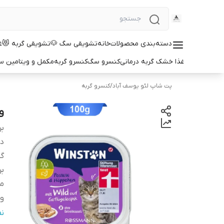
دسته‌بندی محصولات
خانه
تشویقی سگ 🐶
تشویقی گربه 😻
غ
غذا خشک گربه درمانی
کنسرو سگ
کنسرو گربه
مکمل و ویتامین 
پت شاپ لئو یوسف آباد
/
کنسرو گربه
و
بر
دس
گو
بر
م
و
ط
ن