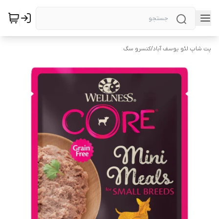
پت شاپ لئو یوسف آباد
/
کنسرو سگ