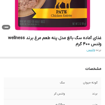
غذای آماده سگ بالغ مدل پته طعم مرغ برند wellness
ولنس ۴۰۰ گرم
برند:
ولنس
مشخصات
گونه حیوان
سگ
برند
ولنس کر
وزن
400 گرم