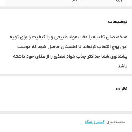
طعم
پته مرغ
توضیحات
انقضا
2026/07
متخصصان تغذیه با دقت مواد طبیعی و با کیفیت را برای تهیه
این پوچ انتخاب کرده‌اند تا اطمینان حاصل شود که دوست
پشمالوی شما حداکثر جذب مواد مغذی را از غذای خود داشته
باشد.
نظرات
این محصول فاقد هرگونه افزودنی مصنوعی است، بنابراین شما
می‌توانید با خیال راحت از این پوچ برای سگ خود استفاده کنید.
دسته‌بندی
:
کنسرو سگ
فرمول این محصول به حفظ آب بدن سگ کمک می‌کند، که