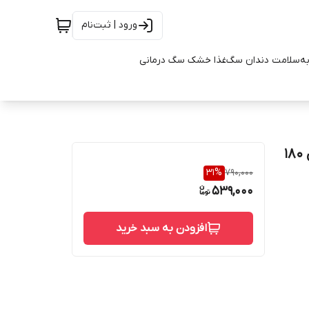
ورود | ثبت‌نام
به
سلامت دندان سگ
غذا خشک سگ درمانی
تشویقی دنتال سگ بالغ پدیگری مدل مدیوم جامبون وزن 180
31
%
790,000
539,000
افزودن به سبد خرید