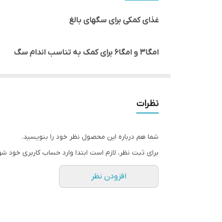
وزن
غذای کمکی برای سگهای بالغ
تعداد در بسته بندی
امگا3 و امگا6 برای کمک به تناسب اندام سگ
انقضا
حاوی انواع ویتامین ها و آنتی اکسیدان ها
نظرات
مواد معدنی، از جمله کلسیم
شما هم درباره این محصول نظر خود را بنویسید.
حفظ سلامت و تقویت دندان ها و استخوان ها
برای ثبت نظر، لازم است ابتدا وارد حساب کاربری خود شو
افزودن نظر
بدون رنگ و طعم دهنده های مصنوعی
کاهش پلاک های دند
انی و تارتار