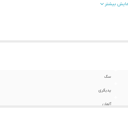
زن
:
180 گرم
مایش بیشتر
داد در بسته بندی
:
2 عدد
قضا
:
2026/11
سگ
پدیگری
آلمان
گوشت