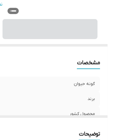
و
ن
تع
ان
مشخصات
گونه حیوان
برند
محصول کشور
طعم
توضیحات