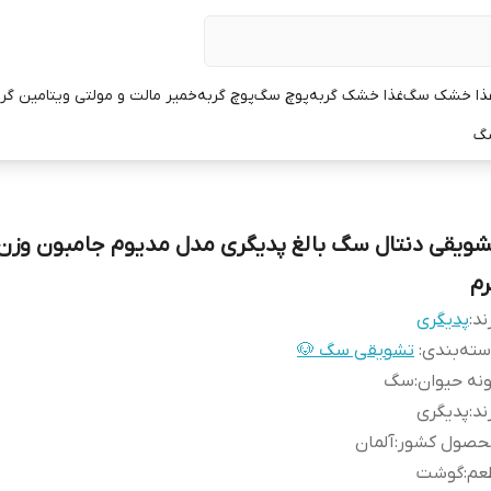
ذا خشک سگ
غذا خشک گربه
پوچ سگ
پوچ گربه
خمیر مالت و مولتی ویتامین گر
سگ
رم
ند:
پدیگری
ته‌بندی
:
تشویقی سگ 🐶
نه حیوان
:
سگ
ند
:
پدیگری
حصول کشور
:
آلمان
عم
:
گوشت