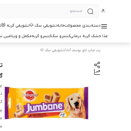
دسته‌بندی محصولات
خانه
تشویقی سگ 🐶
تشویقی گربه 😻
غ
غذا خشک گربه درمانی
کنسرو سگ
کنسرو گربه
مکمل و ویتامین 
پت شاپ لئو یوسف آباد
/
تشویقی سگ 🐶
گ
بر
دس
گو
بر
م
ط