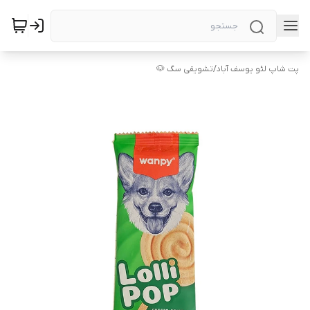
پت شاپ لئو یوسف آباد
/
تشویقی سگ 🐶