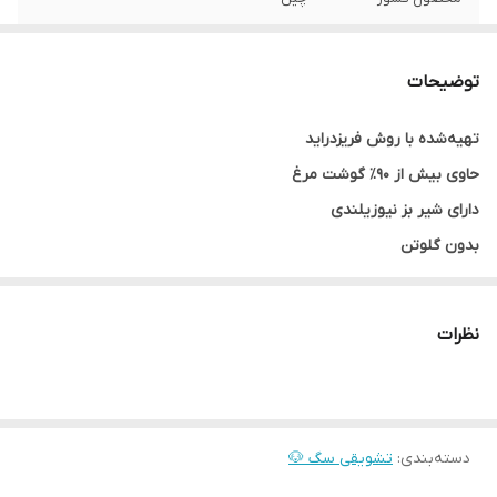
وزن
6 گرم
توضیحات
طعم
مرغ و شیر بز و کدو حلوایی
تهیه‌شده با روش فریزدراید
حاوی بیش از ۹۰٪ گوشت مرغ
دارای شیر بز نیوزیلندی
بدون گلوتن
کم‌چرب و سالم
مناسب سگ‌های حساس
نظرات
قابل استفاده برای تمامی سنین
شکل جذاب آب‌نباتی برای تعامل بیشتر
فاقد مواد نگهدارنده مضر
دسته‌بندی
:
تشویقی سگ 🐶