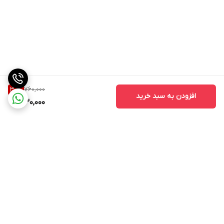
760,000
30
%
افزودن به سبد خرید
530,000
برگشت به بالا