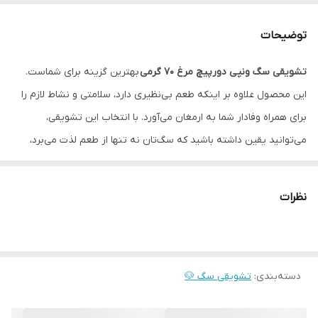
وزن
٧٠ گرم
توضیحات
مدل
دورپیچ مرغ
تشویقی سگ ونپی دورپیچ مرغ 70 گرمی
بهترین گزینه برای شماست.
این محصول علاوه بر اینکه طعم بی‌نظیری دارد، سلامتی و نشاط لازم را
برای همراه وفادار شما به ارمغان می‌آورد. با انتخاب این تشویقی،
می‌توانید یقین داشته باشید که سگ‌تان نه تنها از طعم لذت می‌برد،
بلکه تمامی مواد مغذی لازم را نیز دریافت می‌کند.
ویژگی‌های کلیدی
نظرات
ماده اولیه با کیفیت:
این تشویقی از گوشت مرغ خالص تهیه شده
است که باعث افزایش اشتها و خوشحالی سگ شما می‌شود.
حجم مناسب:
با بسته‌بندی 70 گرمی، این محصول ایده آل برای استفاده
دسته‌بندی
:
تشویقی سگ 🐶
در طول روز به عنوان تشویقی یا میان‌وعده است.
سازگار با سیستم گوارش:
فرمول خاص این تشویقی برای سگ‌های