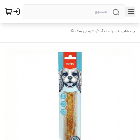
پت شاپ لئو یوسف آباد
/
تشویقی سگ 🐶