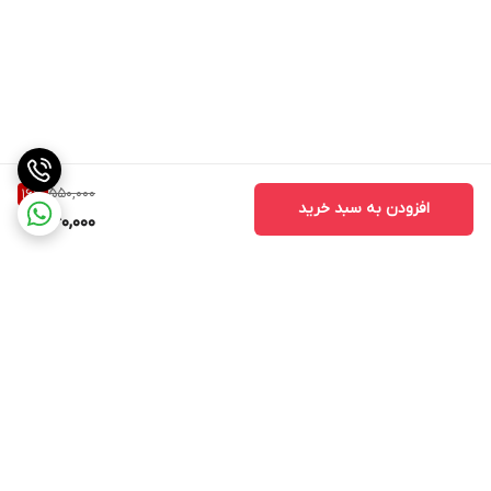
550,000
16
%
افزودن به سبد خرید
460,000
برگشت به بالا