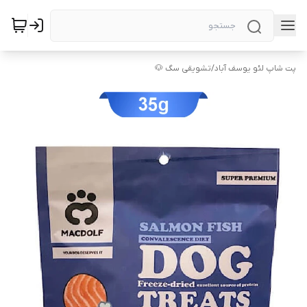
پت شاپ لئو یوسف آباد
/
تشویقی سگ 🐶