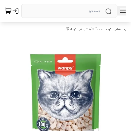
پت شاپ لئو یوسف آباد
/
تشویقی گربه 😻