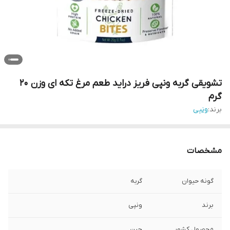
تشویقی گربه ونپی فریز دراید طعم مرغ تکه ای وزن 20
گرم
برند:
ونپی
مشخصات
گونه حیوان
گربه
برند
ونپی
محصول کشور
چین