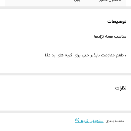
طعم
سینه مرغ
توضیحات
وزن
20 گرم
مناسب همه نژادها
• طعم مقاومت ناپذیر حتی برای گربه های بد غذا
• تشکیل شده از سینه مرغ
نظرات
• قابلیت سرو به عنوان یک خوراکی یا روی غذای خشک
• پروتئین بالا، کالری کم: تا 85٪ پروتئین، تنها 0.7 کیلوکالری در هر مکعب
دسته‌بندی
:
تشویقی گربه 😻
• افزایش رشد و تناسب عضلات