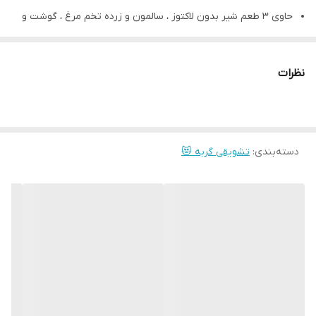
طعم ها
شیر بدون لاکتوز - ماهی سالمون و زرده تخم
حاوی 3 طعم شیر بدون لاکتوز ، سالمون و زرده تخم مرغ ، گوشت و
مرغ - گوشت و کرنبری
کرنبری
سلامت سیستم گوارش
نظرات
غنی از پروتئین
دسته‌بندی
:
تشویقی گربه 😻