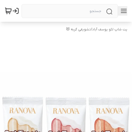
پت شاپ لئو یوسف آباد
/
تشویقی گربه 😻