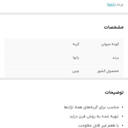
برند:
رانووا
مشخصات
گونه حیوان
گربه
برند
رانوا
محصول کشور
چین
تعداد در بسته
٣ عدد
بندی
توضیحات
وزن هر عدد
۴ گرم
مناسب برای گربه‌های همه نژادها
تهیه شده به روش فریز دراید
مدل
فریز درای
با طعم غیر قابل مقاومت