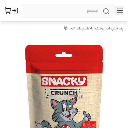
پت شاپ لئو یوسف آباد
/
تشویقی گربه 😻