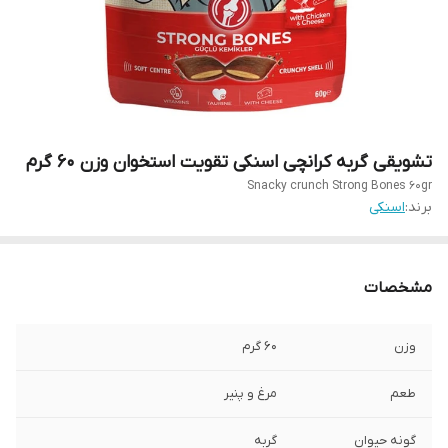
تشویقی گربه کرانچی اسنکی تقویت استخوان وزن 60 گرم
Snacky crunch Strong Bones 60gr
برند:
اسنکی
مشخصات
وزن
60 گرم
طعم
مرغ و پنیر
گونه حیوان
گربه