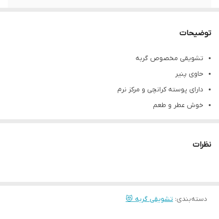
پروتئین
22%
توضیحات
طعم
پنیر
تشویقی مخصوص گربه
چربی
22%
حاوی پنیر
گونه حیوان
گربه
دارای پوسته کرانچی و مرکز نرم
خوش عطر و طعم
حاوی ویتامین ها و مواد معدنی
هر عدد تشویقی کمتر از ۲ کالری
نظرات
بدون طعم دهنده های مصنوعی
وزن محصول: ۶۰ گرم
دسته‌بندی
:
تشویقی گربه 😻