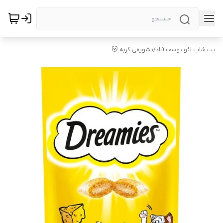
پت شاپ لئو یوسف آباد
/
تشویقی گربه 😻