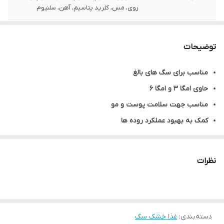
روی، مس، کلرید پتاسیم، آهن، سلنیوم
طعم غذا
بره و برنج
توضیحات
پروتئین
24%
مناسب برای سگ های بالغ
گونه حیوان
سگ
حاوی امگا 3 و امگا 6
وزن
بسته بندی در زیپ کیپ پت شاپ لئو ( به
مناسب جهت سلامت پوست و مو
صورت فله )
کمک به بهبود عملکرد روده ها
محصول کشور
ترکیه
کمک به تقویت سیستم ایمنی
حاوی بذر کتان و عصاره یوکا
برند
رفلکس
نظرات
دسته‌بندی
:
غذا خشک سگ