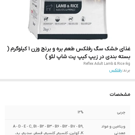
غذای خشک سگ رفلکس طعم بره و برنج وزن 1 کیلوگرم (
بسته بندی در زیپ کیپ پت شاپ لئو )
Reflex Adult Lamb & Rice 1kg
برند:
رفلکس
مشخصات
چربی
12%
ویتامین و مواد
A - D - E - C, B1 - B2 - B3 - B6 - B12 - B7 - B9,
معدنی
K، کولین، کلسیم, کلسیم، فسفر، سدیم، ید،