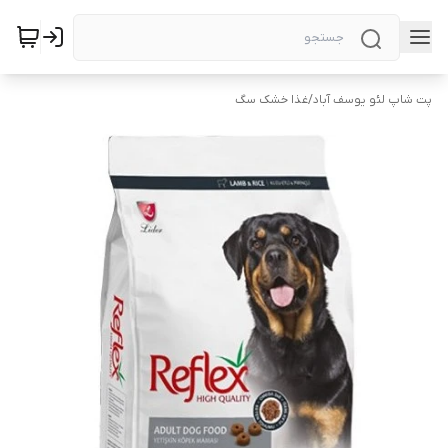
پت شاپ لئو یوسف آباد
/
غذا خشک سگ