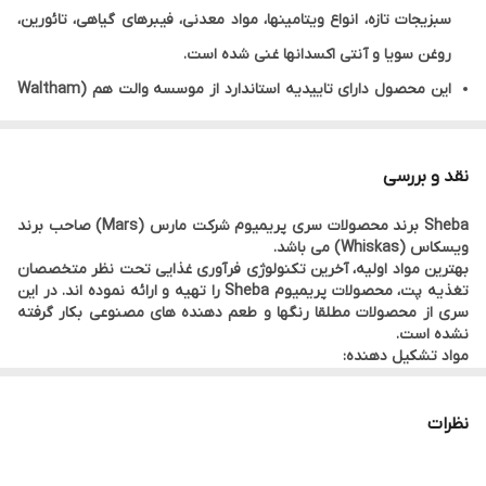
وزن هر عدد
85 گرم
سبزیجات تازه، انواع ویتامینها، مواد معدنی، فیبرهای گیاهی، تائورین،
روغن سویا و آنتی اکسدانها غنی شده است.
این محصول دارای تاییدیه استاندارد از موسسه والت هم (Waltham
Institute) امریکا
و ام اس سی (MSC Certıfıed Sustaınable Seafood) می باشد.
نقد و بررسی
همچنین این محصول سری پریمیوم شرکت مارس (Mars) صاحب
Sheba برند محصولات سری پریمیوم شرکت مارس (Mars) صاحب برند
برند ویسکاس (Whiskas) می باشد.
ویسکاس (Whiskas) می باشد.
حاوی پروتئینها، ویتامینها، املاح معدنی و اسیدهای چرب.
بهترین مواد اولیه، آخرین تکنولوژی فرآوری غذایی تحت نظر متخصصان
تغذیه پت، محصولات پریمیوم Sheba را تهیه و ارائه نموده اند. در این
سری از محصولات مطلقا رنگها و طعم دهنده های مصنوعی بکار گرفته
نشده است.
مواد تشکیل دهنده:
این محصول با اسلایس های نازک گوشت بوقلمون، آب گوشت، عصاره
سبزیجات تازه، انواع ویتامینها، مواد معدنی، فیبرهای گیاهی، تائورین،
روغن سویا و آنتی اکسدانها غنی شده است.
نظرات