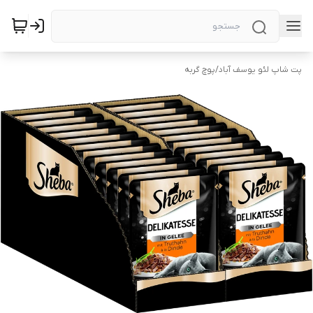
پت شاپ لئو یوسف آباد
/
پوچ گربه