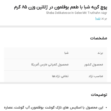
پوچ گربه شبا با طعم بوقلمون در ژلاتین وزن 85 گرم
Sheba Delikatesse In Gelee Mit Truthahn 85gr
برند:
شبا
مشخصات
برند
شبا
محصول کشور
محصول کمپانی مارس آمریکا
مناسب نژاد
تمامی نژادها
طعم غذا
بوقلمون
توضیحات
گونه حیوان
گربه
این محصول با اسلایس های نازک گوشت بوقلمون، آب گوشت، عصاره