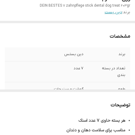
DEIN BESTES 7 zahnpflege stick dental dog treat 203gr
برند:
دین بست
مشخصات
برند
دین بستس
تعداد در بسته
7 عدد
بندی
طعم
گوشت و سبزیجات
گونه حیوان
سگ
توضیحات
محصول کشور
آلمان
هر بسته حاوی ۷ عدد اسنک
مناسب برای سلامت دهان و دندان
وزن بسته
203 گرم