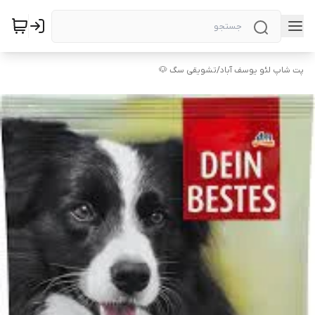
پت شاپ لئو یوسف آباد
/
تشویقی سگ 🐶