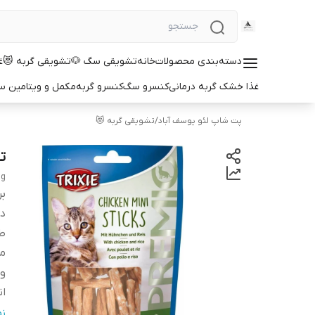
دسته‌بندی محصولات
خانه
تشویقی سگ 🐶
تشویقی گربه 😻
غ
غذا خشک گربه درمانی
کنسرو سگ
کنسرو گربه
مکمل و ویتامین 
پت شاپ لئو یوسف آباد
/
تشویقی گربه 😻
تش
0g
بر
دس
ط
من
و
ان
کد
ن