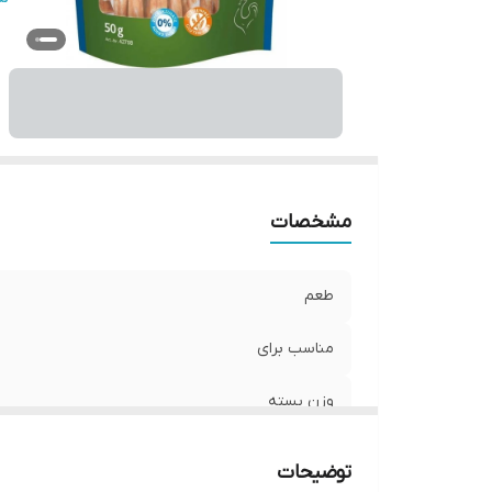
م
بر
ن
گو
مشخصات
طعم
مناسب برای
وزن بسته
انقضا
توضیحات