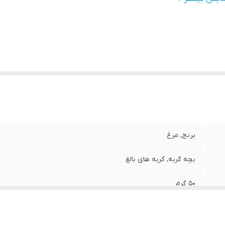
حصول کشور
:
آلمان
ند
:
تریکسی
وع تشویقی
:
اسنک و بیسکوئیت
نه حیوان
:
گربه
برنج, مرغ
بچه گربه, گربه های بالغ
50 گرم
2023/10