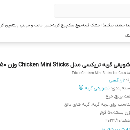
ذا خشک سگ
غذا خشک گربه
پوچ سگ
پوچ گربه
خمیر مالت و مولتی ویتامین گر
سگ
ویقی گربه تریکسی مدل Chicken Mini Sticks وزن ۵۰ گرم
Trixie Chicken Mini Sticks for Cats 5
ند:
تریکسی
ته‌بندی
:
تشویقی گربه 😻
عم
:
برنج, مرغ
اسب برای
:
بچه گربه, گربه های بالغ
زن بسته
:
50 گرم
قضا
:
2023/10
 کالا
:
42708
مایش بیشتر