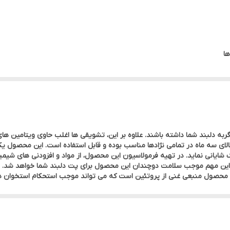
42708
آلمان
ا
تریکسی
اسنک و بیسکوئیت
گربه
ربه دلبند شما داشته باشند. علاوه بر این، تشویقی ها اغلب حاوی ویتامین ه
لای سه ماه در تمامی نژادها مناسب بوده و قابل استفاده است. این محصول 
شایانی نماید. در تهیه فرمولاسیون این محصول، از مواد و افزودنی های شیمی
 این مهم موجب سلامت دوچندان این محصول برای پت دلبند شما خواهد شد.
. این محصول منبعی غنی از پروتئین است که می تواند موجب استحکام استخوان