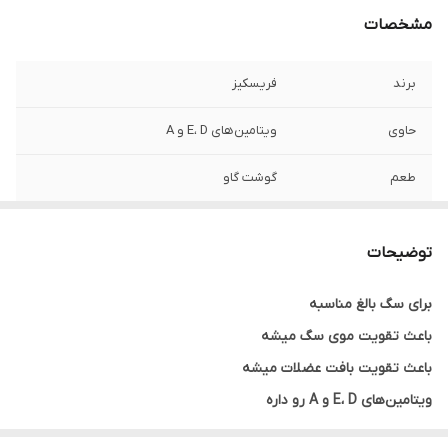
مشخصات
برند
فریسکیز
حاوی
ویتامین‌های E، D و A
طعم
گوشت گاو
مناسب نژاد
تمامی نژادها
توضیحات
کشور سازنده
روسیه
برای سگ بالغ مناسبه
گونه حیوان
سگ
باعث تقویت موی سگ میشه
وزن هر عدد
85 گرم
باعث تقویت بافت عضلات میشه
ویتامین‌های E، D و A رو داره
یکی از مهمترین خواص این محصول تاثیر اون روی پوسته که در سالم و