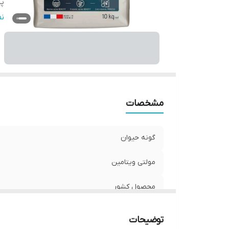
پر
چ
ن
پر
و
طع
بر
مشخصات
گونه حیوان
مولتی ویتامین
محصول کشور
پروبیوتیک
توضیحات