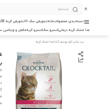
دسته‌بندی محصولات
خانه
تشویقی سگ 🐶
تشویقی گربه 😻
غ
غذا خشک گربه درمانی
کنسرو سگ
کنسرو گربه
مکمل و ویتامین 
پت شاپ لئو یوسف آباد
/
غذا خشک گربه
ب
ey
بر
دس
گو
مو
م