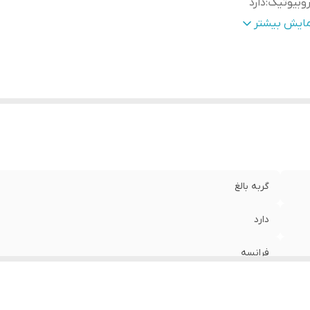
وبیوتیک
:
دارد
ربی
:
16%
مایش بیشتر
وتئین
:
31%
زن
:
وزن 1 کیلوگرم ( بسته بندی در زیپ کیپ پت شاپ لئو )
م غذا
:
بوقلمون
ند
:
فلاتازور
گربه بالغ
دارد
فرانسه
دارد