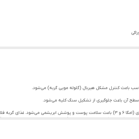
16%
31%
اکی
وزن 1 کیلوگرم ( بسته بندی در زیپ کیپ پت شاپ لئو )
بوقلمون
کنترل هیربال
 عملکرد سیستم گوارشی
فلاتازور
آنها
فراوان جهت افزایش عملکرد سیستم گوارش
اسب باعث کنترل مشکل هیربال (گلوله مویی گربه) می‌شود.
آن باعث جلوگیری از تشکیل هرگونه سنگ ادراری میشود.