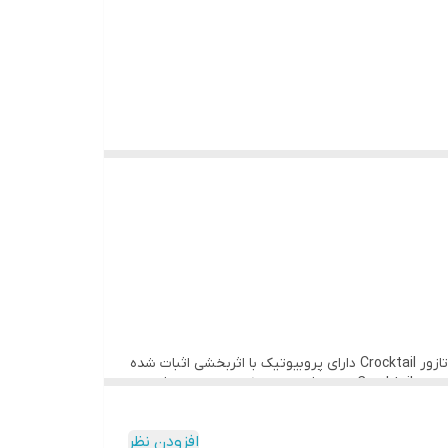
بیوتین و کلات روی همراه با کنترل اسیدهای چرب ضروری (امگا 6 و 3) باعث سلامت پوست و پوشش ابریشمی می‌شود. غذای گربه فلاتازور Crocktail دارای پروبیوتیک با اثربخشی اثبات شده
است که به طور همزمان، با توسعه باکتری‌های مفید و همچنین کاهش باکتری‌های بالقوه مضر، فلور روده را تقویت و تثبیت می‌کند. فرمول Crocktail شامل فیبر سیب که غنی از پلی فنل‌ها،
افزودن نظر