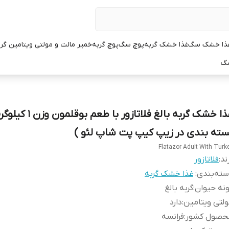
ذا خشک سگ
غذا خشک گربه
پوچ سگ
پوچ گربه
خمیر مالت و مولتی ویتامین گر
سگ
غذا خشک گربه بالغ فلاتازور با طعم بوقلمو
سته بندی در زیپ کیپ پت شاپ لئو )
Flatazor Adult With Turk
ند:
فلاتازور
ته‌بندی
:
غذا خشک گربه
نه حیوان
:
گربه بالغ
لتی ویتامین
:
دارد
حصول کشور
:
فرانسه