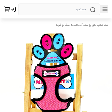
پت شاپ لئو یوسف آباد
/
قلاده سگ و گربه