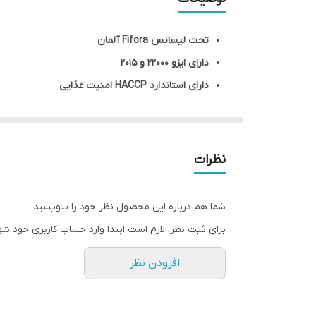
طعم غذا
تحت لیسانس Fifora آلمان
تحت لیسانس
دارای ایزو ۲۲۰۰۰ و ۲۰۱۵
دارای استاندارد HACCP امنیت غذایی
نوع خوراک
فاقد مواد نگهدارنده / رنگ دهنده و طعم دهنده م
مناسب گربه های بالغ
حاوی ویتامین D3 / E
نظرات
حاوی گلوکزآمین / تائورین / منگنز / روی / مس و ی
شما هم درباره این محصول نظر خود را بنویسید.
برای ثبت نظر، لازم است ابتدا وارد حساب کاربری خود شو
افزودن نظر