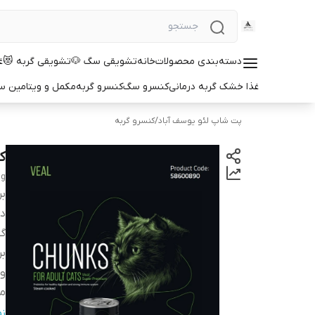
دسته‌بندی محصولات
خانه
تشویقی سگ 🐶
تشویقی گربه 😻
غ
غذا خشک گربه درمانی
کنسرو سگ
کنسرو گربه
مکمل و ویتامین 
پت شاپ لئو یوسف آباد
/
کنسرو گربه
کن
0g
بر
دس
گو
بر
وز
م
طع
ن