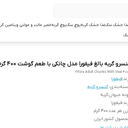
ذا خشک سگ
غذا خشک گربه
پوچ سگ
پوچ گربه
خمیر مالت و مولتی ویتامین گر
سگ
سرو گربه بالغ فیفورا مدل چانکی با طعم گوشت ۴۰۰ گرم
Fifora Adult Chunks With Veal 40
ند:
فیفورا
ته‌بندی
:
کنسرو گربه
نه حیوان
:
گربه
ند
:
فیفورا
ن هر عدد
:
400 گرم
حصول کشور
:
ایران
م غذا
:
گوشت در سس
مایش بیشتر