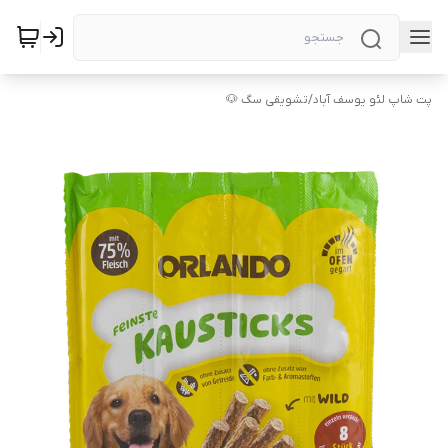
پت شاپ لئو یوسف آباد
/
تشویقی سگ 🐶