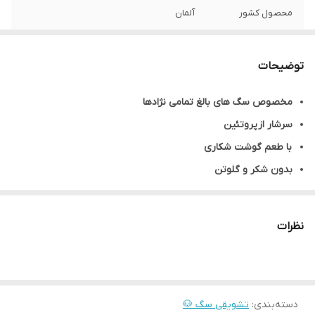
محصول کشور
آلمان
وزن هر عدد
11 گرم
توضیحات
طعم
گوشت شکار
مخصوص سگ های بالغ تمامی نژادها
تعداد در بسته
1 عدد
سرشار از پروتئین
با طعم گوشت شکاری
بدون شکر و گلوتن
سرشار از ویتامین ها و مواد و املاح معدنی مورد نیاز حیوان
فاقد نگهدارنده ، عطر دهنده و رنگ
نظرات
دسته‌بندی
:
تشویقی سگ 🐶