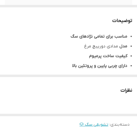
طعم
مرغ
توضیحات
پروتئین
31%
مناسب برای تمامی نژادهای سگ
مدل
مدادی دورپیچ مرغ
مدل
مدادی دورپیچ مرغ
چربی
1.50%
کیفیت ساخت پرمیوم
دارای چربی پایین و پروتئین بالا
سبب تقویت استخوان‌ها
هضم آسان
نظرات
دارای فرمول تغذیه‌ای متعادل
باعث درخشندگی پوست و مو
100% طبیعی
دسته‌بندی
:
دارای تائیدیه از FDA آمریکا
تشویقی سگ 🐶
دارای شکل استخوانی