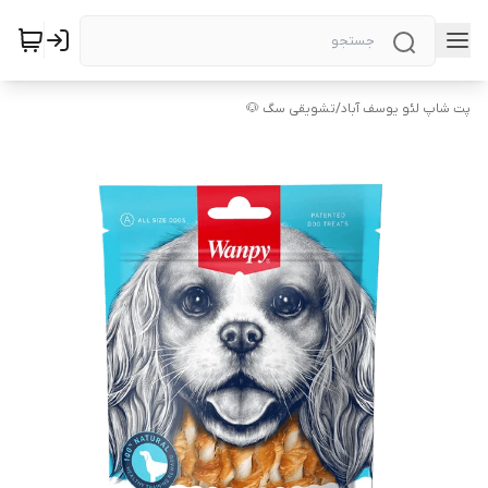
پت شاپ لئو یوسف آباد
/
تشویقی سگ 🐶