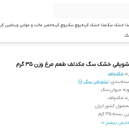
ذا خشک سگ
غذا خشک گربه
پوچ سگ
پوچ گربه
خمیر مالت و مولتی ویتامین گر
سگ
شویقی خشک سگ مکدلف طعم مرغ وزن 35 گرم
ند:
مکدولف
ته‌بندی
:
تشویقی سگ 🐶
نه حیوان
:
سگ
ند
:
مکدولف
حصول کشور
:
ایران
زن بسته
:
35 گرم
عم
:
مرغ
مایش بیشتر