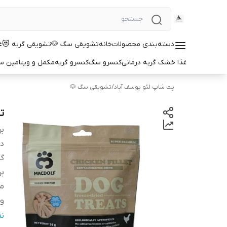
دسته‌بندی محصولات
خانه
تشویقی سگ 🐶
تشویقی گربه 😻
غ
غذا خشک گربه درمانی
کنسرو سگ
کنسرو گربه
مکمل و ویتامین 
پت شاپ لئو یوسف آباد
/
تشویقی سگ 🐶
ت
بر
دس
گو
بر
م
و
ط
ن