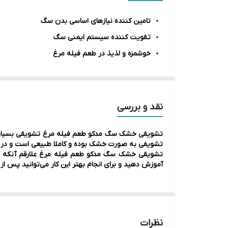
طعم
تامین کننده نیازهای اساسی بدن سگ
تقویت کننده سیستم ایمنی سگ
خوشمزه و لذیذ در طعم فیله مرغ
قابل استفاده برای همه نژادها
بدون مواد افزودنی و شیمیایی
افزایش شور و نشاط سگ
نقد و بررسی
حفظ رطوبت طبیعی بدن
تشویقی خشک سگ مدکو طعم فیله مرغ تشویقی بسیار خوش
100 درصد طبیعی
تشویفی به صورت خشک بوده و کاملا طبیعی است و در تو
تشویقی خشک سگ مدکو طعم فیله مرغ علارقم آنکه ساخت
آموزش دهید و برای انجام بهتر این کار می‌توانید پس از
نظرات