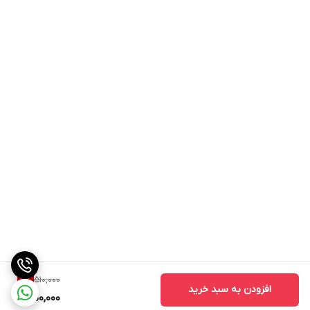
510,000
11
%
افزودن به سبد خرید
450,000