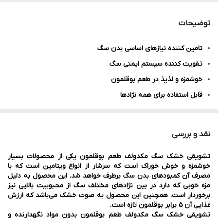
وزن بسته
35 گرم
توضیحات
طعم
بوقلمون
تامین کننده نیازهای اساسی بدن سگ
تقویت کننده سیستم ایمنی سگ
خوشمزه و لذیذ در طعم بوقلمون
قابل استفاده برای همه نژادها
بدون مواد افزودنی و شیمیایی
افزایش شور و نشاط سگ
نقد و بررسی
حفظ رطوبت طبیعی بدن
تشویقی خشک سگ مکدولف طعم بوقلمون یکی از محصولات بسیار
100 درصد طبیعی
خوشمزه و خوش خوراک است که سرشار از انواع ویتامین است که با
مصرف آن کمبودهای بدن سگ برطرف خواهد شد. این محصول به دلیل
مزه خوبی که دارد در بین نژادهای مختلف سگ از محبوبیت بالایی نیز
برخوردار است. همچنین این محصول به صوت خشک می‌باشد که ارزش
غذایی آن 5 برابر بوقلمون تازه است.
تشویقی خشک سگ مکدولف طعم بوقلمون بدون مواد نگهدارنده و