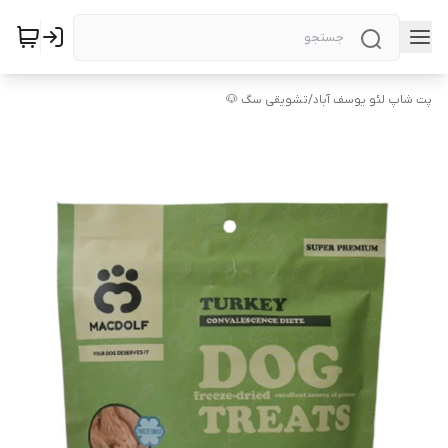
پت شاپ لئو یوسف آباد
/
تشویقی سگ 🐶