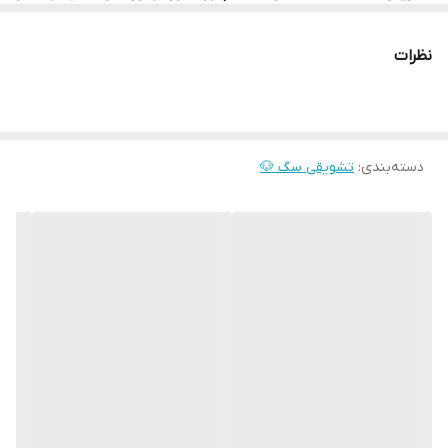
طعم دهنده مصنوعی بوده و مناسب تمامی نژادهای سگ می‌باشد. این
تشویقی کمک می‌کند تا نکات آموزشی را به آنها آموزش دهید و برای
انجام بهتر این کار می‌توانید پس از انجام درست نکته آموزشی مقداری از
نظرات
این تشویقی را به او بدهید تا سگتان را به انجام مجدد آن کار تشویق
نمایید.
دسته‌بندی
:
تشویقی سگ 🐶