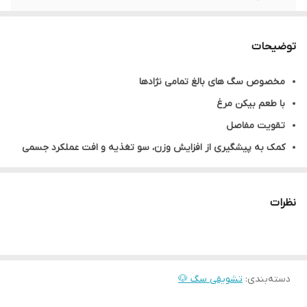
وزن بسته
70 گرم
توضیحات
طعم
بیکن مرغ
مخصوص سگ های بالغ تمامی نژادها
نوع تشویقی
تشویقی نرم و آموزشی
با طعم بیکن مرغ
ویتامین و مواد
حاوی کلاژن و ویتامین A،E
تقویت مفاصل
معدنی
کمک به پیشگیری از افزایش وزن، سو تغذیه و افت عملکرد جسمی
مناسب برای تربیت و آموزش سگ ها
کمک به افزایش متابولیسم
نظرات
سرشار از ویتامین ها و مواد مغذی مورد نیاز
دسته‌بندی
:
تشویقی سگ 🐶