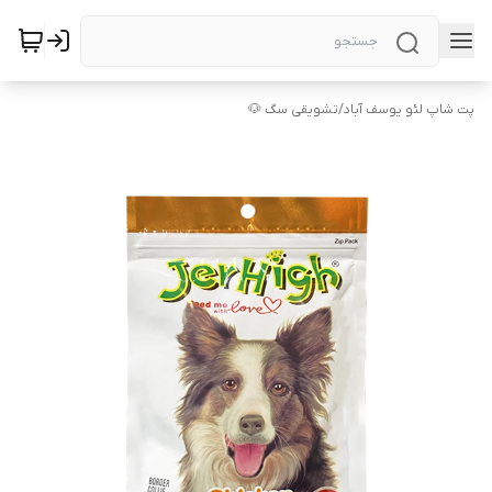
پت شاپ لئو یوسف آباد
/
تشویقی سگ 🐶