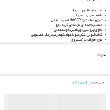
نوع خوراک:
تر کنسروی
تحت لیسانس:
آمریکا
نوع پخت:
توسط بخار
طعم:
سوپ ماهی تن
دارای:
استاندارد HACCP امنیت غذایی
مناسب:
همه ی نژادهای گربه بالغ
حاوی:
پروتئین،ویتامین،موادمعدنی
فاقد:
گلوتن،شکر،سویا،موادنگهدارنده،رنگ مصنوعی
نوع خوراک:
تر کنسروی
نوع پخت:
توسط بخار
نظرات
دسته‌بندی
:
کنسرو گربه