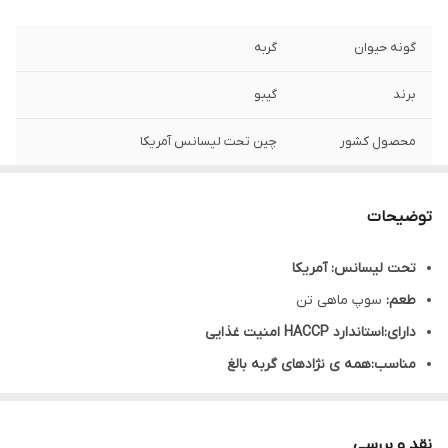
گونه حیوان
گربه
برند
گیبو
محصول کشور
چین تحت لیسانس آمریکا
طعم
سوپ ماهی تن
توضیحات
وزن
170 گرم
تحت لیسانس:
آمریکا
طعم:
سوپ ماهی تن
دارای:
استاندارد HACCP امنیت غذایی
مناسب:
همه ی نژادهای گربه بالغ
حاوی:
پروتئین،ویتامین،موادمعدنی
فاقد:
گلوتن،شکر،سویا،موادنگهدارنده،رنگ مصنوعی
نقد و بررسی