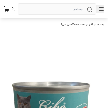
پت شاپ لئو یوسف آباد
/
کنسرو گربه