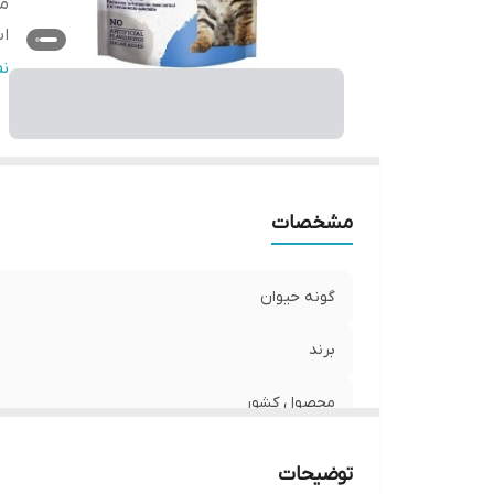
مو
اس
و
ن
ط
مشخصات
گونه حیوان
برند
محصول کشور
مورد استفاده
توضیحات