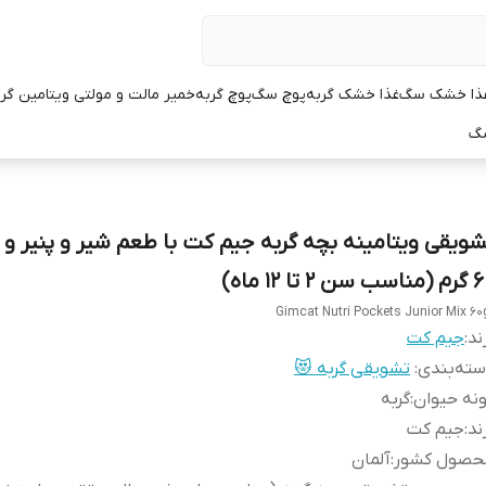
ذا خشک سگ
غذا خشک گربه
پوچ سگ
پوچ گربه
خمیر مالت و مولتی ویتامین گر
سگ
شویقی ویتامینه بچه گربه جیم کت با طعم شیر و پنیر و
ب سن 2 تا 12 ماه)
Gimcat Nutri Pockets Junior Mix 60
ند:
جیم کت
ته‌بندی
:
تشویقی گربه 😻
نه حیوان
:
گربه
ند
:
جیم کت
حصول کشور
:
آلمان