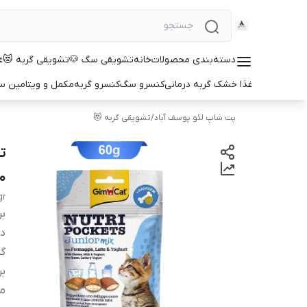
دسته‌بندی محصولات
خانه
تشویقی سگ 🐶
تشویقی گربه 😻
غ
غذا خشک گربه درمانی
کنسرو سگ
کنسرو گربه
مکمل و ویتامین 
پت شاپ لئو یوسف آباد
/
تشویقی گربه 😻
ت
60 گرم (مناس
gr
بر
دس
گو
بر
م