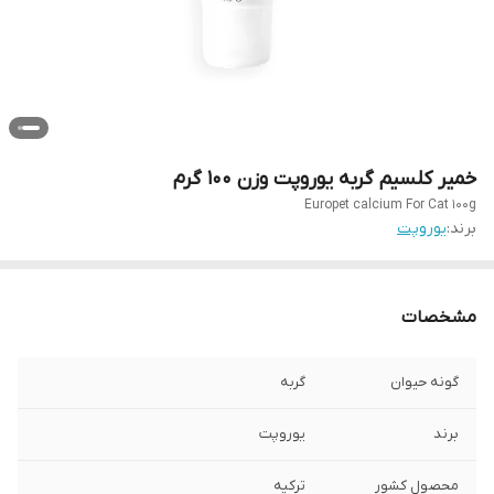
خمیر کلسیم گربه یوروپت وزن 100 گرم
Europet calcium For Cat 100g
برند:
یوروپت
مشخصات
گونه حیوان
گربه
برند
یوروپت
محصول کشور
ترکیه