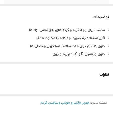
وزن
100 گرم
توضیحات
طعم
مرغ
مناسب برای بچه گربه و گربه های بالغ تمامی نژاد ها
ویتامین C
۳ میلی گرم
قابل استفاده به صورت جداگانه یا مخلوط با غذا
کلسیم
۱۰۰ میلی گرم
حاوی کلسیم برای حفظ سلامت استخوان و دندان ها
حاوی ویتامین D و C ، منیزیم و روی
ویتامین D
۱۵ میلی گرم
در دمای اتاق و دور از نور خورشید نگهداری شود
منیزیم
۳۵ میلی گرم
روش مصرف : روزانه 2 تا 3 سانتی متر ( تقریبا 1 بند انگشت )
نظرات
زینک (روی)
۴ میلی گرم
دسته‌بندی
:
خمیر مالت و مولتی ویتامین گربه