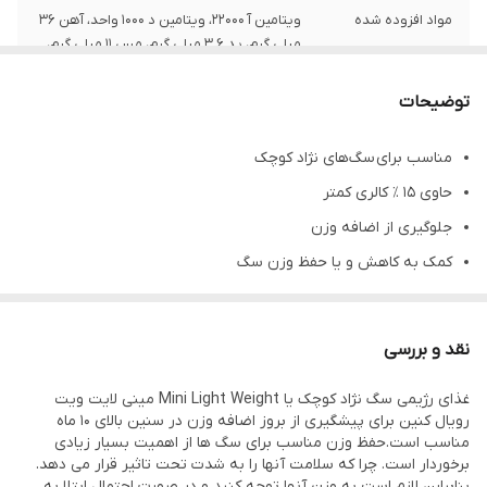
مواد افزوده شده
ویتامین آ 22000، ویتامین د 1000 واحد، آهن 36
میلی گرم، ید 3.6 میلی گرم، مس 11 میلی گرم،
منگنز 47 میلی گرم، روی 136 میلی گرم، سلنیوم
0.04 میلی گرم، مواد نگهدارنده، آنتی اکسیدان
توضیحات
ترکیبات
مرغ، ذرت، جو، برنج، پروتئین، پروتئین
مناسب برای سگ‌های نژاد کوچک
هیدرولیز شده، الیاف سلولز، روغن حیوانات،
چغندر، مواد معدنی، ماهی، مخمر، سویا،
حاوی ۱۵ ٪ کالری کمتر
پسیلیوم، فروکتو الیگو ساکارید
جلوگیری از اضافه وزن
کمک به کاهش و یا حفظ وزن سگ
طعم
مرغ
تمیز کننده دندان و جلوگیری از تار تار شدن آنها
مناسب برای
برای سگ های نژاد کوچک مستعد چاقی
کاهش وزن در 88 درصد سگ ها طی 8 هفته اول
نقد و بررسی
بهبود متابولیسم چربی شده و حفظ وزن ایده‌آل
آنالیز
پروتئین 30.0٪، چربی11.0٪، فیبر 8.6٪، خاکستر
5.0٪
غذای رژیمی سگ نژاد کوچک یا Mini Light Weight مینی لایت ویت
دارای سطح پایین چربی
رویال کنین برای پیشگیری از بروز اضافه وزن در سنین بالای 10 ماه
حاوی تمامی ویتامین ها، پروتئین ها و مواد معدنی مورد نیاز بدن
مناسب است.حفظ وزن مناسب برای سگ ها از اهمیت بسیار زیادی
وزن
3 کیلوگرم
برخوردار است. چرا که سلامت آنها را به شدت تحت تاثیر قرار می دهد.
سگ
بنابراین لازم است به وزن آنها توجه کنید و در صورت احتمال ابتلا به