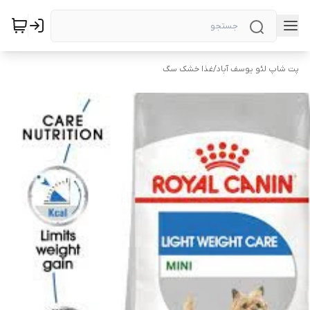
پت شاپ لئو یوسف آباد
/
غذا خشک سگ