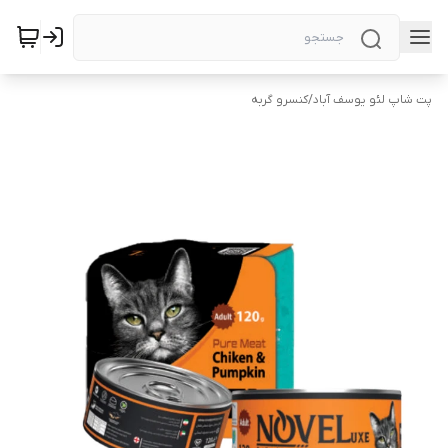
پت شاپ لئو یوسف آباد
/
کنسرو گربه