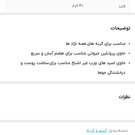
وزن
120 گرم
محصول کشور
ایران
توضیحات
طعم
مرغ و کدو حلوایی
مناسب برای گربه های همه نژاد ها
حاوی پروتئین حیوانی مناسب برای هضم آسان و سریع
حاوی اسید های چرب غیر اشباع مناسب برای سلامت پوست و
درخشندگی موها
دارای منبع غنی از ویتامین های گروه A B C D، آهن، گلوکزامین، آهن و
زینک
نظرات
تهیه شده از گوشت مرغ و کدو حلوایی
سرشار از فیبر، انواع ویتامین ها و مواد معدنی
بدون طعم دهنده های مصنوعی
دسته‌بندی
:
کنسرو گربه
ترکیبات: فیله مرغ و برنج