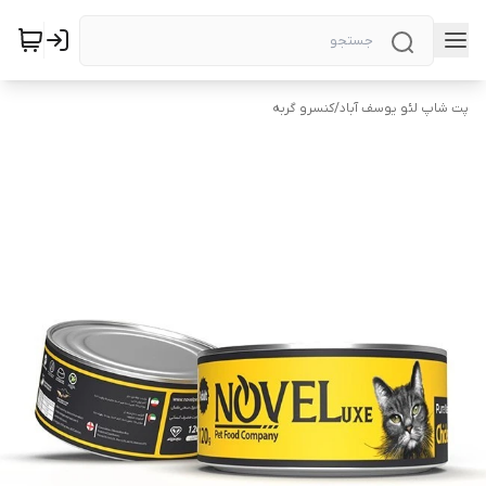
پت شاپ لئو یوسف آباد
/
کنسرو گربه