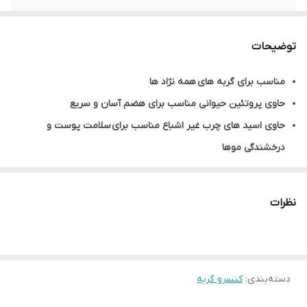
محصول کشور
ایران
توضیحات
وزن
120 گرم
مناسب برای گربه های همه نژاد ها
حاوی پروتئین حیوانی مناسب برای هضم آسان و سریع
حاوی اسید های چرب غیر اشباع مناسب برای سلامت پوست و
درخشندگی موها
دارای منبع غنی از ویتامین های گروه A B C D، آهن، گلوکزامین، آهن و
زینک
نظرات
تهیه شده از مرغ
سرشار از فیبر، انواع ویتامین ها و مواد معدنی
بدون طعم دهنده های مصنوعی
دسته‌بندی
:
کنسرو گربه