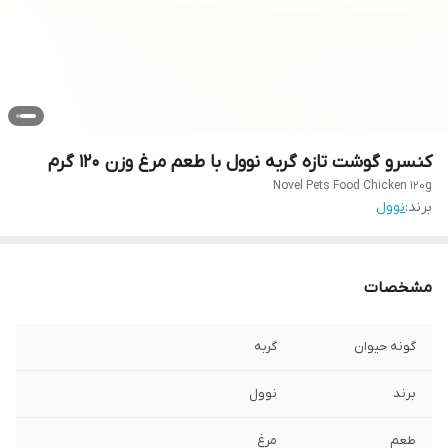
کنسرو گوشت تازه گربه نوول با طعم مرغ وزن 120 گرم
Novel Pets Food Chicken 120g
برند:
نوول
مشخصات
گونه حیوان
گربه
برند
نوول
طعم
مرغ