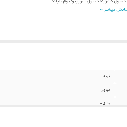
حصول کشور
:
محصول سوپرپرمیوم تایلند
عم
:
مرغ و کالاماری
مایش بیشتر
گربه
موچی
40 گرم
محصول سوپرپرمیوم تایلند