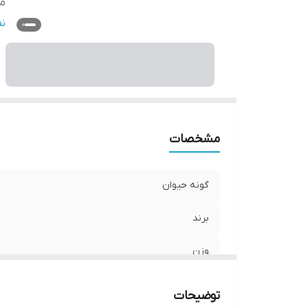
م
ط
ن
مشخصات
گونه حیوان
برند
وزن
محصول کشور
توضیحات