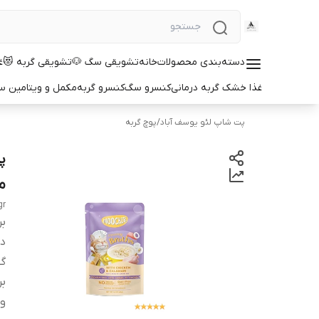
دسته‌بندی محصولات
خانه
تشویقی سگ 🐶
تشویقی گربه 😻
غ
غذا خشک گربه درمانی
کنسرو سگ
کنسرو گربه
مکمل و ویتامین 
پت شاپ لئو یوسف آباد
/
پوچ گربه
پ
مر
gr
بر
دس
گو
بر
و