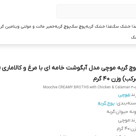
ذا خشک سگ
غذا خشک گربه
پوچ سگ
پوچ گربه
خمیر مالت و مولتی ویتامین گر
سگ
وچ گربه موچی مدل آبگوشت خامه ای با مرغ و کالاماری 
کب) وزن 40 گرم
Moochie CREAMY BROTHS with Chicken & Calamari 40
ند:
موچی
ته‌بندی
:
پوچ گربه
نه حیوان
:
گربه
ند
:
موچی
زن
:
40 گرم