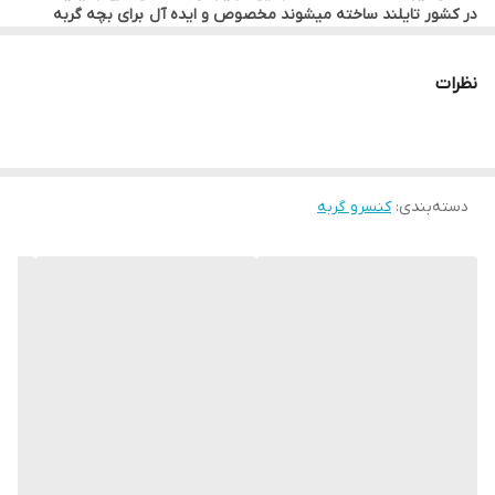
در کشور تایلند ساخته میشوند مخصوص و ایده آل برای بچه گربه
هایی است که رژیم اصلی غذاشون خشک است و برای جبران آب مورد
نیاز بدنشون و جلوگیری از مشکلات متابولیک است.
نظرات
دسته‌بندی
:
کنسرو گربه