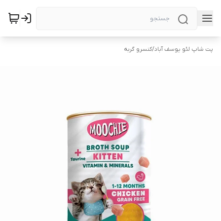
پت شاپ لئو یوسف آباد
/
کنسرو گربه