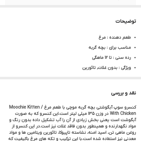
حجم
135 میل
توضیحات
ویژگی
بدون غلات, تائورین
طعم دهنده : مرغ
نوع محصول
سوپ آبگوشت / Broth Soup
مناسب برای : بچه گربه
پروتئین
۱.۹٪
رده سنی : تا ۱۲ ماهگی
ویژگی : بدون غلات, تائورین
چربی
٪۱
محصولی از کشور : تایلند
تولید شده در : تایلند
نقد و بررسی
نوع محصول : سوپ آبگوشت / Broth Soup
کنسرو سوپ آبگوشتی بچه گربه موچی با طعم مرغ / Moochie Kitten
وزن : ۱۳۵ میلی لیتر
With Chicken در وزن ۱۳۵ میلی لیتر است.این کنسرو که به صورت
پروتئین : ۱.۹٪
آبگوشت است یعنی بخش زیادی از آن را آب تشکیل داده بدون رنگ و
مواد نگهدارنده و همینطور بدون فاقد غلات نیز است.در این کنسرو از
روغن ماهی تن، اسید امنه، نشاسته تاپیوکا، تائورین ویتامین ها و مواد
معدنی نیز استفاده شده است.با این ترکیب و تکه های مرغ باکیفیت که