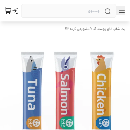
پت شاپ لئو یوسف آباد
/
تشویقی گربه 😻