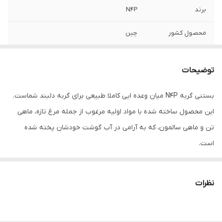
برند
N4P
محصول کشور
چین
وزن
15 گرم
توضیحات
بستنی گربه N4P میان وعده ایی کاملا طبیعی برای گربه دلبند شماست.
این محصول ساخته شده با مواد اولیه مرغوب از جمله مرغ تازه، ماهی
تن و ماهی سالمون، که به آرامی در آب گوشت خودشان پخته شده
است.
این خوراکی ها برای ایمنی و کیفیت در دمای 120 درجه سانتی گراد استریل
میشوند.
نظرات
و سپس در مواد ایمن بسته بندی و عرضه می شوند؛
تا طراوت و طعم واقعی و مهمتر از همه سلامت بستنی گربه حفظ شود.