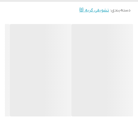
همچنین به دلیل عدم استفاده از مواد نگهدارنده در روند تولید این
دسته‌بندی
:
تشویقی گربه 😻
محصولات، می توان برای تمامی نژاد ها از سن سه ماهگی به بعد استفاده
نمود.