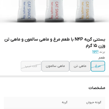
بستنی گربه N4P با طعم مرغ و ماهی سالمون و ماهی تن
وزن 15 گرم
برند:
N4P
طعم
مرغ
ماهی تن
ماهی سالمون
کت نیپ
مشخصات
گونه حیوان
گربه