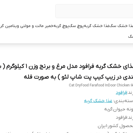
ذا خشک سگ
غذا خشک گربه
پوچ سگ
پوچ گربه
خمیر مالت و مولتی ویتامین گر
سگ
غذای خشک گربه فرافود مدل مرغ و برنج وزن
ندی در زیپ کیپ پت شاپ لئو ) به صورت فله
Cat DryFood Farafood InDoor Chicken 1
ند:
فرافود
ته‌بندی
:
غذا خشک گربه
نه حیوان
:
گربه
ند
:
فرافود
حصول کشور
:
ایران