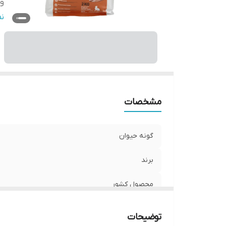
و
ط
ن
پر
مشخصات
گونه حیوان
برند
محصول کشور
وزن
توضیحات