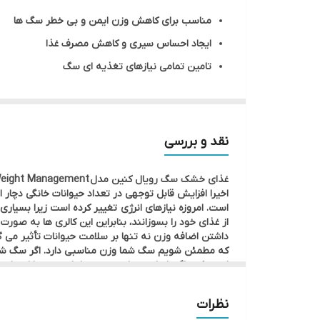
طعم غذا
مناسب برای کاهش وزن ایمن و بی خطر سگ ها
گونه حیوان
ایجاد احساس سیری و کاهش مصرف غذا
تامین تمامی نیازهای تغذیه ای سگ
محصول کشور
سطح کالری پایین و غلظت بالای مواد معدنی و ویتامین
وزن
فرموله شده با ال-کارنیتین جهت افزایش سوخت چر
پروتئین بالا
برند
نقد و بررسی
کمک به حفظ بافت های عضلانی
غذای خشک سگ رویال کنین مدل Satiety Weight Management فرموله برای سگ های نژاد بزرگ مبتلا به اضافه وزن می باشد.
کاهش احساس گرسنگی بین وعده های غذایی
اخیرا افزایش قابل توجهی در تعداد حیوانات خانگی دچار
است. امروزه نیازهای انرژی تغییر کرده است زیرا بسیاری
از غذای خود را بسوزانند، بنابراین این کالری ها به صور
داشتن اضافه وزن نه تنها بر سلامت حیوانات تأثیر می گ
که مطمئن شویم سگ شما وزن مناسبی دارد. اگر سگ شما نژا
لمس کرد. اگر شما نمیتوانید دنده ها را ببینید یا احسا
است).
نظرات
شما کمک خواهد کرد تا وزن کم کند. میزان بالای پروتئ