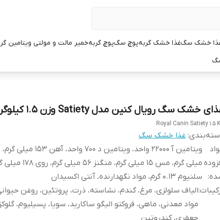
ذا خشک سگ
غذا خشک گربه
پوچ سگ
پوچ گربه
خمیر مالت و مولتی ویتامین گر
سگ
ای خشک سگ رویال کنین مدل Satiety وزن ۱.۵ کیلوگرم
Royal Canin Satiety 1.5 
ته‌بندی
:
غذا خشک سگ
اد
زوده
میلی گرم، مس 15 میلی گرم، منگنز 56 میلی گرم،
ده
:
سلنیوم 0.13 گرم، مواد نگهدارنده، آنتی اکسیدان
کیبات
:
الیاف سلولزی، مرغ، گندم، نشاسته، ذرت، پروتئین، روغن حیوانی
مواد معدنی، ماهی، فروکتو الیگو ساکارید، سویا، پسیلیوم، گلوکز
جعفری، کندروتین