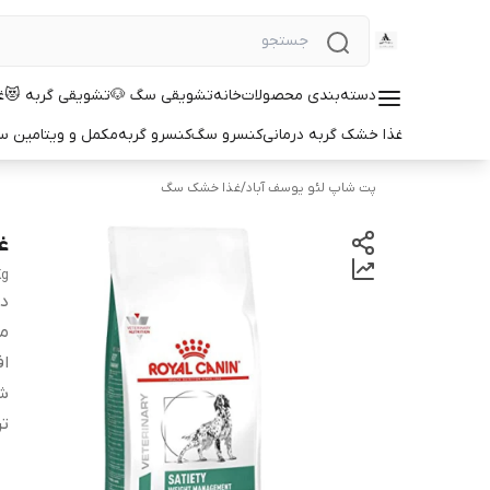
دسته‌بندی محصولات
خانه
تشویقی سگ 🐶
تشویقی گربه 😻
غ
غذا خشک گربه درمانی
کنسرو سگ
کنسرو گربه
مکمل و ویتامین 
پت شاپ لئو یوسف آباد
/
غذا خشک سگ
غذ
Kg
دس
مو
اف
ش
تر