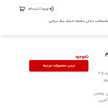
ورود | ثبت‌نام
به
سلامت دندان سگ
غذا خشک سگ درمانی
ناموجود
دیدن محصولات مرتبط
ویتامین آ 22000 واحد، ویتامین د 700 واحد، آهن 153 میلی گرم، ید 2.5
 روی 178 میلی گرم،
، چغندر،
آمین،