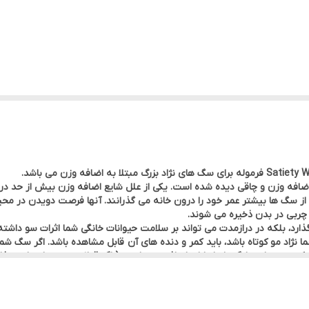
مرغ
سگ
فرانسه
 و فیبر و الیاف بالا
1.5 کیلوگرم
بی ها
رویال کنین
 اضافه وزن و چاقی دیده شده است. یکی از علل شایع اضافه وزن بیش از حد در
 از سگ ها بیشتر عمر خود را درون خانه می گذرانند. آنها فرصت دویدن در محیط 
ت چربی در بدن ذخیره می شوند.
ذارد، بلکه در درازمدت می تواند بر سلامت حیوانات خانگی شما اثرات سو داش
د مو کوتاه باشد، باید کمر و دنده های آن قابل مشاهده باشد. اگر سگ شما، نژا
س کنید، حیوان خانگی شما دارای اضافه وزن است ( اگر قبلا تحت درمان رژیم غذا
غذای خشک سگ رویال کنین مدل Satiety Weight Management یک غذای کامل سگ برای سگ هایی است که ب
ین و فیبر به سگ شما کمک می کند تا احساس سیری و رضایت کامل کند
.