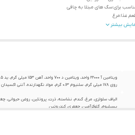
اسب برای
:
سگ های مبتلا به چاقی
م غذا
:
مرغ
نه حیوان
:
سگ
مایش بیشتر
حصول کشور
:
فرانسه
زن
:
1.5 کیلوگرم
ند
:
رویال کنین
روی 178 میلی گرم، سلنیوم 0.13 گرم، مواد نگهدارنده، آنتی اکسیدان
الیاف سلولزی، مرغ، گندم، نشاسته، ذرت، پروتئین، روغن حیوانی، چغند
پسیلیوم، گلوکزآمین، جعفری، کندروتین
سگ های مبتلا به چاقی