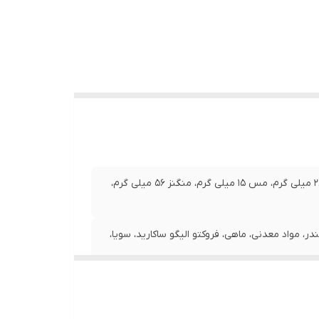
ویتامین آ 22000 واحد، ویتامین د 700 واحد، آهن 153 میلی گرم، ید 2.5 میلی گرم، مس 15 میلی گرم، منگنز 56 میلی گرم،
ر، مواد معدنی، ماهی، فروکتو الیگو ساکارید، سویا،