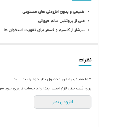
وزن
طبیعی و بدون افزودنی های مصنوعی
غنی از پروتئین سالم حیوانی
سرشار از کلسیم و فسفر برای تقویت استخوان ها
کمک به تعادل رژیم غذایی سگ
مفید برای حفظ سلامت و فعالیت سگ و تقویت ایم
قابلیت هضم و جذب بالا
نظرات
طعم جذاب گوشت طبیعی خشک شده
مناسب برای کنترل وزن سگ با توجه به محتوای چرب
شما هم درباره این محصول نظر خود را بنویسید.
کمک به پاکسازی پلاک از دندان ها
برای ثبت نظر، لازم است ابتدا وارد حساب کاربری خود شو
کمک به جلوگیری از جویدن مخرب
افزودن نظر
مشغول کردن سگ و کاهش استرس، پرخاشگری و ک
ایمن تر از استخوان های طبیعی برای جویدن سگ