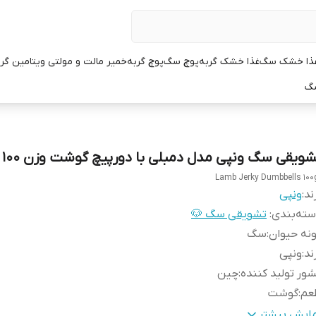
ذا خشک سگ
غذا خشک گربه
پوچ سگ
پوچ گربه
خمیر مالت و مولتی ویتامین گر
سگ
شویقی سگ ونپی مدل دمبلی با دورپیچ گوشت وزن 100 گرم
Lamb Jerky Dumbbells 100
ند:
ونپی
ته‌بندی
:
تشویقی سگ 🐶
نه حیوان
:
سگ
ند
:
ونپی
ور تولید کننده
:
چین
عم
:
گوشت
زن
:
100 گرم
مایش بیشتر