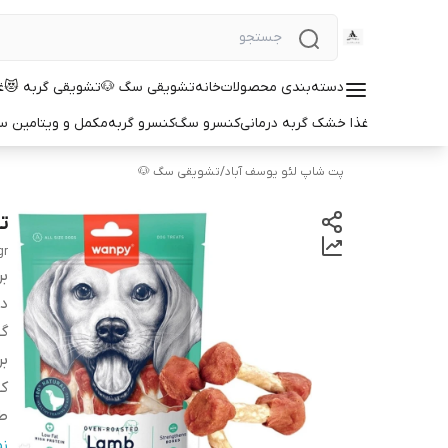
دسته‌بندی محصولات
خانه
تشویقی سگ 🐶
تشویقی گربه 😻
غ
غذا خشک گربه درمانی
کنسرو سگ
کنسرو گربه
مکمل و ویتامین 
پت شاپ لئو یوسف آباد
/
تشویقی سگ 🐶
ت
gr
بر
دس
گو
بر
کش
ط
و
ن