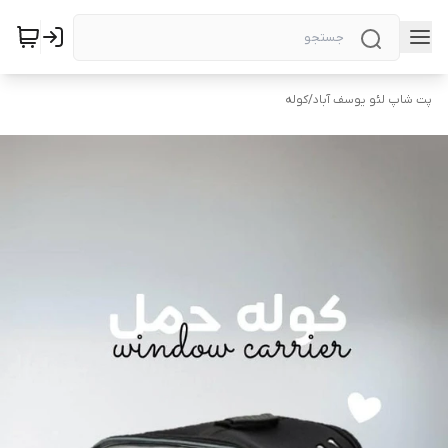
پت شاپ لئو یوسف آباد
/
کوله