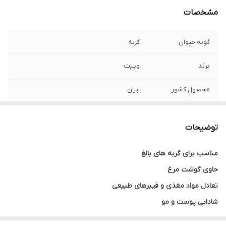
مشخصات
گونه حیوان
گربه
برند
ویپت
محصول کشور
ایران
طعم
مرغ
توضیحات
وزن
وزن 1 کیلوگرم ( بسته بندی در زیپ کیپ پت
شاپ لئو )
مناسب برای گربه های بالغ
حاوی گوشت مرغ
تعادل مواد مغذی و فیبرهای طبیعی
شادابی پوست و مو
سلامت دهان و دندان