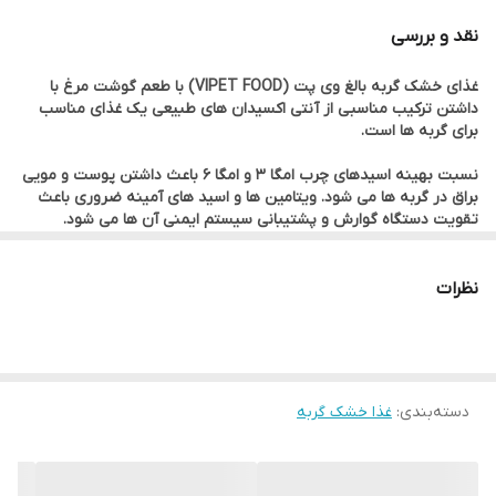
حمایت عضلانی و استخوانی
نقد و بررسی
بدون رنگ و طعم دهنده مصنوعی
غذای خشک گربه بالغ وی پت (VIPET FOOD) با طعم گوشت مرغ با
کنترل انرژی و پشتیبانی قلبی و عروقی
داشتن ترکیب مناسبی از آنتی اکسیدان های طبیعی یک غذای مناسب
برای گربه ها است.
نسبت بهینه اسیدهای چرب امگا ۳ و امگا ۶ باعث داشتن پوست و مویی
براق در گربه ها می شود. ویتامین ها و اسید های آمینه ضروری باعث
تقویت دستگاه گوارش و پشتیبانی سیستم ایمنی آن ها می شود.
دانه های غذا به صورتی است که سلامت دهان و دندان پت شما را
تضمین می کند و از پوسیدگی دندان ها جلوگیری می کند.
نظرات
غذای وی پت با استفاده از مرغوب ترین مواد اولیه، پیشرفته ترین
فرمولاسیون و بالاترین استانداردهای بهداشتی بین المللی در ایران تولید
می شود.
دسته‌بندی
:
غذا خشک گربه