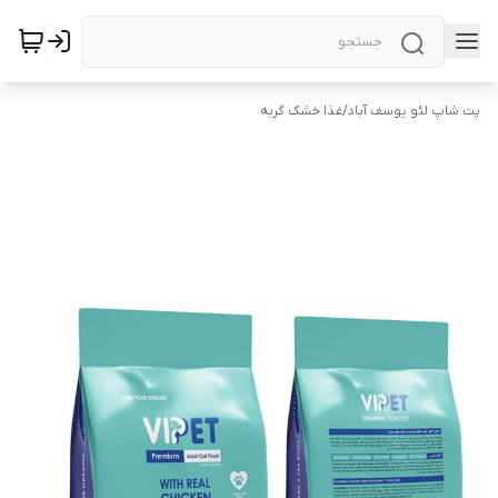
پت شاپ لئو یوسف آباد
/
غذا خشک گربه