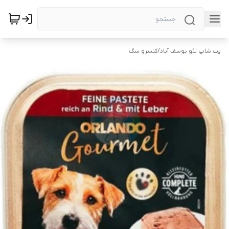
پت شاپ لئو یوسف آباد
/
کنسرو سگ