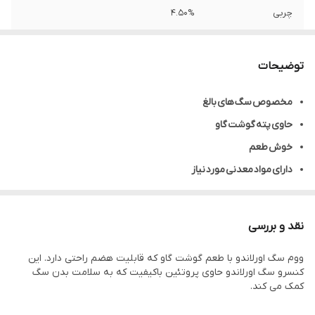
چربی
4.50%
محصول کشور
آلمان
توضیحات
طعم غذا
گوشت گاو
مخصوص سگ های بالغ
وزن هر عدد
150 گرم
حاوی پته گوشت گاو
پروتئین
10.50%
خوش طعم
دارای مواد معدنی مورد نیاز
حاوی 10.5٪ پروتئین، 4.5٪چربی،2.5٪خاکستر، فیبر 0.4٪و 81٪ رطوبت
غنی از انواع ویتامین ها
نقد و بررسی
بدون شکر، غلات و مواد نگهدارنده
ووم سگ اورلاندو با طعم گوشت گاو که قابلیت هضم راحتی دارد. این
کنسرو سگ اورلاندو حاوی پروتئین باکیفیت که به سلامت بدن سگ
کمک می کند.