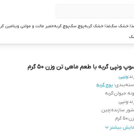
ذا خشک سگ
غذا خشک گربه
پوچ سگ
پوچ گربه
خمیر مالت و مولتی ویتامین گر
سگ
پ ونپی گربه با طعم ماهی تن وزن 50 گرم
ند:
ونپی
ته‌بندی
:
پوچ گربه
نه حیوان
:
گربه
ند
:
ونپی
ور سازنده
:
چین
زن
:
50 گرم
عم
:
ماهی تن
مایش بیشتر