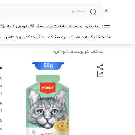
دسته‌بندی محصولات
خانه
تشویقی سگ 🐶
تشویقی گربه 😻
غ
غذا خشک گربه درمانی
کنسرو سگ
کنسرو گربه
مکمل و ویتامین 
پت شاپ لئو یوسف آباد
/
پوچ گربه
سو
بر
دس
گو
بر
کش
و
ط
ن