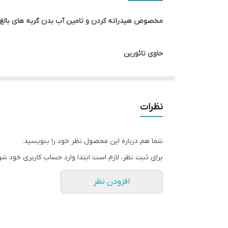
طعم
مخصوص هیدراته کردن و تامین آب بدن گربه های بالغ
حاوی تائورین
تشویق گربه ها به نوشیدن بیشتر آب
نظرات
بدون غلات
شما هم درباره این محصول نظر خود را بنویسید.
حفظ سلامت عضلات
برای ثبت نظر، لازم است ابتدا وارد حساب کاربری خود شو
افزودن نظر
دارای گلیسرول بعنوان یک مرطوب کننده طبیعی برای ت
حاوی ترکیبات قندی برای تامین انرژی مورد نیاز گربه ها