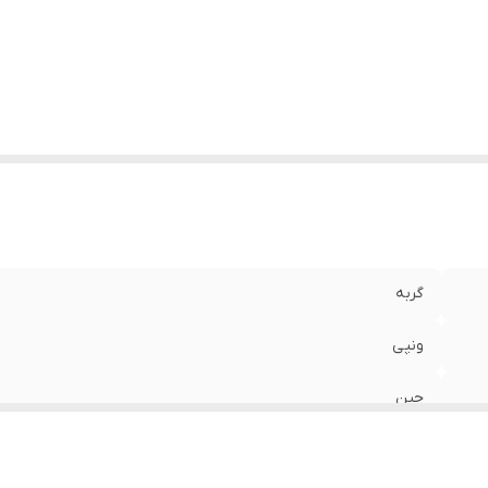
گربه
ونپی
چین
50 گرم