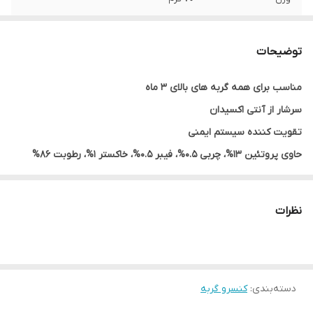
طعم
مرغ و سیب
توضیحات
مواد نگهدارنده
ندارد
مناسب برای همه گربه های بالای 3 ماه
پروتئین
13%
سرشار از آنتی اکسیدان
چربی
0.50%
تقویت کننده سیستم ایمنی
حاوی پروتئین 13%، چربی 0.5%، فیبر 0.5%، خاکستر 1%، رطوبت 86%
محصول کشور
آلمان
دارای درصد بالای پروتئین به تقویت و رشد عضلات کمک می کند
نظرات
دسته‌بندی
:
کنسرو گربه