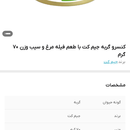
کنسرو گربه جیم‌ کت با طعم فیله مرغ و سیب وزن 70
گرم
برند:
جیم کت
مشخصات
گونه حیوان
گربه
برند
جیم کت
وزن
70 گرم