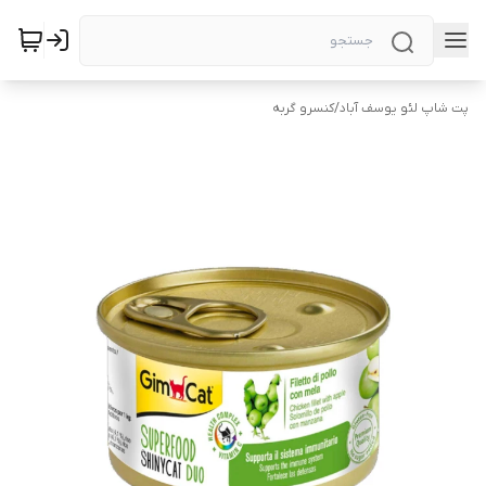
پت شاپ لئو یوسف آباد
/
کنسرو گربه