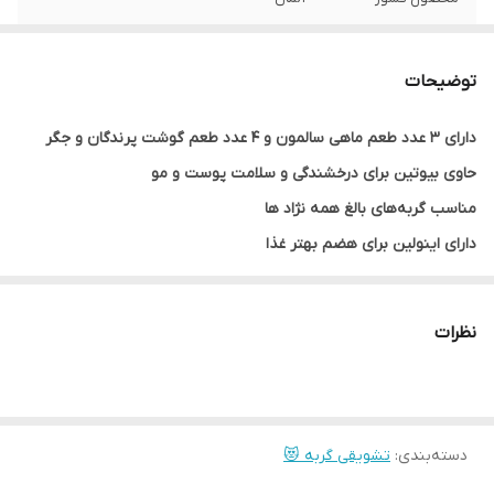
تعداد در بسته
7 عدد
توضیحات
وزن
112 گرم
دارای 3 عدد طعم ماهی سالمون و 4 عدد طعم گوشت پرندگان و جگر
پروتئین
4%
حاوی بیوتین برای درخشندگی و سلامت پوست و مو
چربی
3.50%
مناسب گربه‌های بالغ همه نژاد ها
دارای اینولین برای هضم بهتر غذا
بسیار لذیذ و مناسب برای گربه های بد اشتها
میان وعده ای خوشمزه و کم کالری
نظرات
دارای مواد مغذی مورد نیاز گربه ها
فاقد مواد نگهدارنده
دسته‌بندی
:
تشویقی گربه 😻