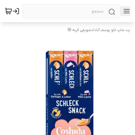
پت شاپ لئو یوسف آباد
/
تشویقی گربه 😻