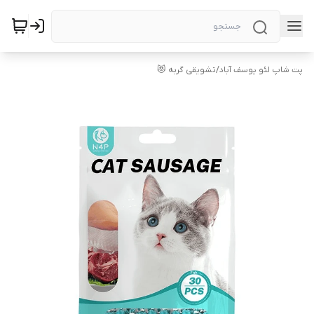
پت شاپ لئو یوسف آباد
/
تشویقی گربه 😻