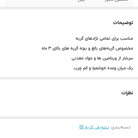
طعم
ماهی
توضیحات
تعداد در بسته
30 عدد
بندی
مناسب برای تمامی نژادهای گربه
مخصوص گربه‌های بالغ و بچه گربه های بالای 3 ماه
وزن هر عدد
15 گرم
سرشار از ویتامین ها و مواد معدنی
یک میان وعده خوشمزه و کم چرب
بسیار لذیذ و خوش خوراک
نظرات
دسته‌بندی
:
تشویقی گربه 😻