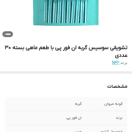
تشویقی سوسیس گربه ان فور پی با طعم ماهی بسته 30
عددی
برند:
N4P
مشخصات
گونه حیوان
گربه
برند
ان فور پی
محصول کشور
چین